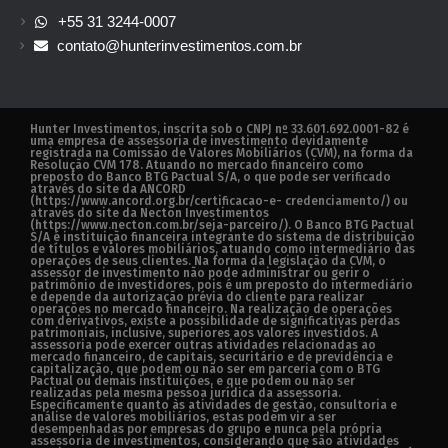
+55 31 3244-0007
contato@hunterinvestimentos.com.br
Hunter Investimentos, inscrita sob o CNPJ nº 33.601.692.0001-82 é
uma empresa de assessoria de investimento devidamente
registrada na Comissão de Valores Mobiliários (CVM), na forma da
Resolução CVM 178. Atuando no mercado financeiro como
preposto do Banco BTG Pactual S/A, o que pode ser verificado
através do site da ANCORD
(https://www.ancord.org.br/certificacao-e- credenciamento/) ou
através do site da Necton Investimentos
(https://www.necton.com.br/seja-parceiro/). O Banco BTG Pactual
S/A é instituição financeira integrante do sistema de distribuição
de títulos e valores mobiliários, atuando como intermediário das
operações de seus clientes. Na forma da legislação da CVM, o
assessor de investimento não pode administrar ou gerir o
patrimônio de investidores, pois é um preposto do intermediário
e depende da autorização prévia do cliente para realizar
operações no mercado financeiro. Na realização de operações
com derivativos, existe a possibilidade de significativas perdas
patrimoniais, inclusive, superiores aos valores investidos. A
assessoria pode exercer outras atividades relacionadas ao
mercado financeiro, de capitais, securitário e de previdência e
capitalização, que podem ou não ser em parceria com o BTG
Pactual ou demais instituições, e que podem ou não ser
realizadas pela mesma pessoa jurídica da assessoria.
Especificamente quanto às atividades de gestão, consultoria e
análise de valores mobiliários, estas podem vir a ser
desempenhadas por empresas do grupo e nunca pela própria
assessoria de investimentos, considerando que são atividades