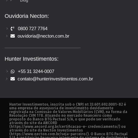
Blog
Ouvidoria Necton:
0800 727 7764
ouvidoria@necton.com.br
Hunter Investimentos:
+55 31 3244-0007
contato@hunterinvestimentos.com.br
Hunter Investimentos, inscrita sob o CNPJ nº 33.601.692.0001-82 é
uma empresa de assessoria de investimento devidamente
registrada na Comissão de Valores Mobiliários (CVM), na forma da
Resolução CVM 178. Atuando no mercado financeiro como
preposto do Banco BTG Pactual S/A, o que pode ser verificado
através do site da ANCORD
(https://www.ancord.org.br/certificacao-e- credenciamento/) ou
através do site da Necton Investimentos
(https://www.necton.com.br/seja-parceiro/). O Banco BTG Pactual
S/A é instituição financeira integrante do sistema de distribuição