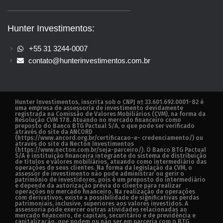
Hunter Investimentos:
+55 31 3244-0007
contato@hunterinvestimentos.com.br
Hunter Investimentos, inscrita sob o CNPJ nº 33.601.692.0001-82 é
uma empresa de assessoria de investimento devidamente
registrada na Comissão de Valores Mobiliários (CVM), na forma da
Resolução CVM 178. Atuando no mercado financeiro como
preposto do Banco BTG Pactual S/A, o que pode ser verificado
através do site da ANCORD
(https://www.ancord.org.br/certificacao-e- credenciamento/) ou
através do site da Necton Investimentos
(https://www.necton.com.br/seja-parceiro/). O Banco BTG Pactual
S/A é instituição financeira integrante do sistema de distribuição
de títulos e valores mobiliários, atuando como intermediário das
operações de seus clientes. Na forma da legislação da CVM, o
assessor de investimento não pode administrar ou gerir o
patrimônio de investidores, pois é um preposto do intermediário
e depende da autorização prévia do cliente para realizar
operações no mercado financeiro. Na realização de operações
com derivativos, existe a possibilidade de significativas perdas
patrimoniais, inclusive, superiores aos valores investidos. A
assessoria pode exercer outras atividades relacionadas ao
mercado financeiro, de capitais, securitário e de previdência e
capitalização, que podem ou não ser em parceria com o BTG