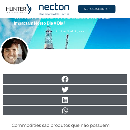
ABRA SUA CONTA
Você Sabe O Que São As Commodities E Como Elas
Impactam Nosso Dia A Dia?
por
Filipe Rodrigues
Commodities são produtos que não possuem